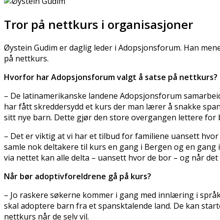
Tror på nettkurs i organisasjoner
Øystein Gudim er daglig leder i Adopsjonsforum. Han men
på nettkurs.
Hvorfor har Adopsjonsforum valgt å satse på nettkurs?
– De latinamerikanske landene Adopsjonsforum samarbeide
har fått skreddersydd et kurs der man lærer å snakke spa
sitt nye barn. Dette gjør den store overgangen lettere for 
– Det er viktig at vi har et tilbud for familiene uansett hv
samle nok deltakere til kurs en gang i Bergen og en gang i 
via nettet kan alle delta – uansett hvor de bor – og når de
Når bør adoptivforeldrene gå på kurs?
– Jo raskere søkerne kommer i gang med innlæring i språket
skal adoptere barn fra et spansktalende land. De kan starte
nettkurs når de selv vil.