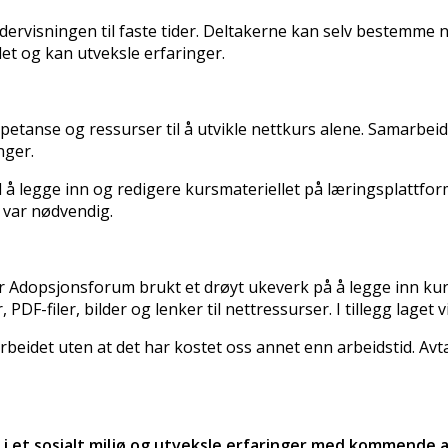
ervisningen til faste tider. Deltakerne kan selv bestemme nå
et og kan utveksle erfaringer.
etanse og ressurser til å utvikle nettkurs alene. Samarbei
nger.
å legge inn og redigere kursmateriellet på læringsplattfo
t var nødvendig.
t har Adopsjonsforum brukt et drøyt ukeverk på å legge inn ku
DF-filer, bilder og lenker til nettressurser. I tillegg laget v
eidet uten at det har kostet oss annet enn arbeidstid. Avta
 i et sosialt miljø og utveksle erfaringer med kommende 