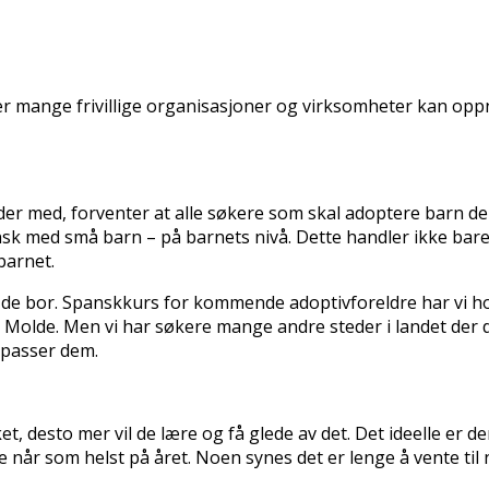
er mange frivillige organisasjoner og virksomheter kan o
r med, forventer at alle søkere som skal adoptere barn d
nsk med små barn – på barnets nivå. Dette handler ikke bar
barnet.
or de bor. Spanskkurs for kommende adoptivforeldre har vi hol
Molde. Men vi har søkere mange andre steder i landet der det
t passer dem.
, desto mer vil de lære og få glede av det. Det ideelle er d
 når som helst på året. Noen synes det er lenge å vente til 