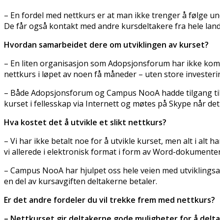
– En fordel med nettkurs er at man ikke trenger å følge und
De får også kontakt med andre kursdeltakere fra hele land
Hvordan samarbeidet dere om utviklingen av kurset?
– En liten organisasjon som Adopsjonsforum har ikke komp
nettkurs i løpet av noen få måneder – uten store investeri
– Både Adopsjonsforum og Campus NooA hadde tilgang til 
kurset i fellesskap via Internett og møtes på Skype når de
Hva kostet det å utvikle et slikt nettkurs?
– Vi har ikke betalt noe for å utvikle kurset, men alt i al
vi allerede i elektronisk format i form av Word-dokumenter, P
– Campus NooA har hjulpet oss hele veien med utviklingsarb
en del av kursavgiften deltakerne betaler.
Er det andre fordeler du vil trekke frem med nettkurs?
– Nettkurset gir deltakerne gode muligheter for å delta