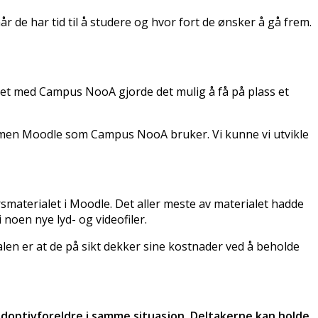
r de har tid til å studere og hvor fort de ønsker å gå frem.
det med Campus NooA gjorde det mulig å få på plass et
rmen Moodle som Campus NooA bruker. Vi kunne vi utvikle
rsmaterialet i Moodle. Det aller meste av materialet hadde
i noen nye lyd- og videofiler.
len er at de på sikt dekker sine kostnader ved å beholde
adoptivforeldre i samme situasjon. Deltakerne kan holde