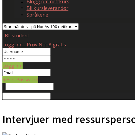
Blogg om nettkurs
Bli kursleverandør
Språkene
Bli student
Logg inn - Prøv NooA gratis
Logg inn
Reset Password
Intervjuer med ressurspers