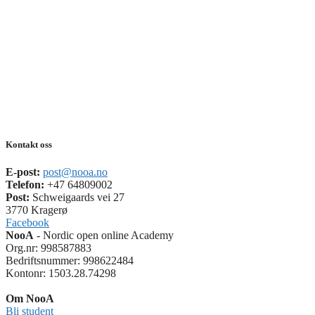
Kontakt oss
E-post:
post@nooa.no
Telefon:
+47 64809002
Post:
Schweigaards vei 27
3770 Kragerø
Facebook
NooA
- Nordic open online Academy
Org.nr: 998587883
Bedriftsnummer: 998622484
Kontonr: 1503.28.74298
Om NooA
Bli student