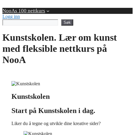
Skip
to
NooAs 100 nettkurs
content
Logg inn
Søk
Søk
Kunstskolen. Lær om kunst
med fleksible nettkurs på
NooA
Kunstskolen
Start på Kunstskolen i dag.
Liker du å tegne og utvikle dine kreative sider?