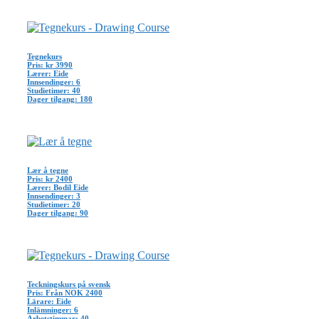
Tegnekurs
Pris: kr 3990
Lærer: Eide
Innsendinger: 6
Studietimer: 40
Dager tilgang: 180
Lær å tegne
Pris: kr 2400
Lærer: Bodil Eide
Innsendinger: 3
Studietimer: 20
Dager tilgang: 90
Teckningskurs på svensk
Pris: Från NOK 2400
Lärare: Eide
Inlämninger: 6
Arbetstimmar: 40