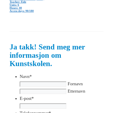
Teacher: Eide
Units: 6
Hours: 40
Access days: 90/180
Ja takk! Send meg mer
informasjon om
Kunstskolen.
Navn
*
Fornavn
Etternavn
E-post
*
Telefonnummer
*