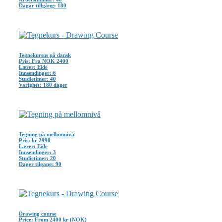
Dagar tillgång: 180
Tegnekursus på dansk
Pris: Fra NOK 2400
Lærer: Eide
Innsendinger: 6
Studietimer: 40
Varighet: 180 dager
Tegning på mellomnivå
Pris: kr 2990
Lærer: Eide
Innsendinger: 3
Studietimer: 20
Dager tilgang: 90
Drawing course
Price: From 2400 kr (NOK)