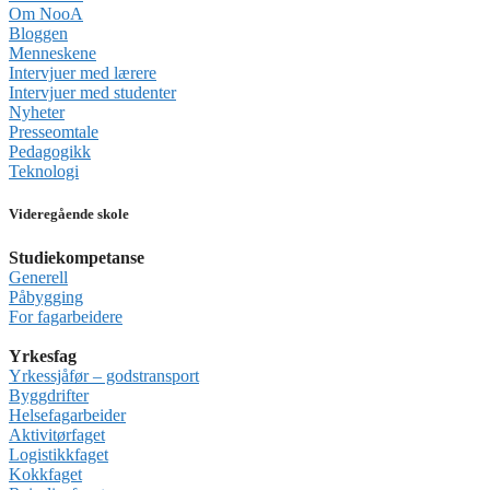
Om NooA
Bloggen
Menneskene
Intervjuer med lærere
Intervjuer med studenter
Nyheter
Presseomtale
Pedagogikk
Teknologi
Videregående skole
Studiekompetanse
Generell
Påbygging
For fagarbeidere
Yrkesfag
Yrkessjåfør – godstransport
Byggdrifter
Helsefagarbeider
Aktivitørfaget
Logistikkfaget
Kokkfaget