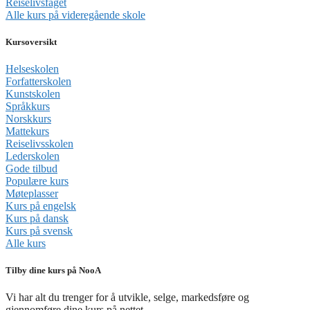
Reiselivsfaget
Alle kurs på videregående skole
Kursoversikt
Helseskolen
Forfatterskolen
Kunstskolen
Språkkurs
Norskkurs
Mattekurs
Reiselivsskolen
Lederskolen
Gode tilbud
Populære kurs
Møteplasser
Kurs på engelsk
Kurs på dansk
Kurs på svensk
Alle kurs
Tilby dine kurs på NooA
Vi har alt du trenger for å utvikle, selge, markedsføre og
gjennomføre dine kurs på nettet.