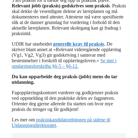
5 års praksis for å melde seg opp til praktisk prøve.
Relevant jobb (praksis) godskrives som praksis
. Praksis
skal dekke de vesentligste delene av læreplanen og må
dokumenteres med attester. Attestene må være spesifiserte
slik at de danner grunnlag for vurdering i forhold til den
aktuelle læreplanen. Relevant skolegang kan gi fradrag i
praksistid.
UDIR har utarbeidet
generelle krav til praksis
. De
skriver blant annet at «Relevant videregående opplæring
(Vg1, Vg2, Vg3) gir godskriving i samsvar med
bestemmelser i forskrift til opplæringsloven.»
Se mer i
opplæringsforskrifta §6-5 – §6-12.
Du kan opparbeide deg praksis (jobb) mens du tar
utdanning.
Fagopplæringskontoret vurderer og godkjenner praksis
ved oppmelding til den praktiske delen av fagprøven.
Orienter deg gjerne allerede fra starten om hvor mye
praksis du trenger og får godkjent!
Les mer om
praksiskandidatordningen på sidene til
Utdanningsdirektoratet
.