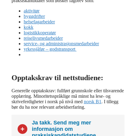
praksiskandidater som ønsker fagbrev som:
aktivitør
byggdrifter
helsefagarbeider
kokk
logistikkoperatør
reiselivsmedarbeider
service- og administrasjonsmedarbeider
yrkessjåfør – godstransport
Opptakskrav til nettstudiene:
Generelle opptakskrav: fullført grunnskole eller tilsvarende
opplæring. Minoritetsspråklige må minst ha lese- og
skriveferdigheter i norsk på nivå med
norsk B1
. I tillegg
bør du ha noe relevant arbeidserfaring.
Ja takk. Send meg mer
informasjon om
praksiskandidatstudiene