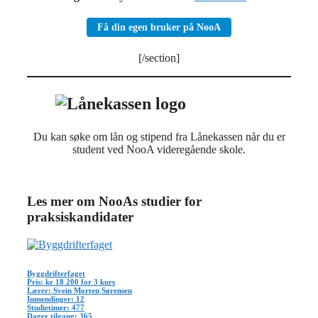
Få din egen bruker på NooA
[/section]
Du kan søke om lån og stipend fra Lånekassen når du er
student ved NooA videregående skole.
Les mer om NooAs studier for
praksiskandidater
Byggdrifterfaget
Pris: kr 18 200 for 3 kurs
Lærer: Svein Morten Sørensen
Innsendinger: 12
Studietimer: 477
Dager tilgang: 365