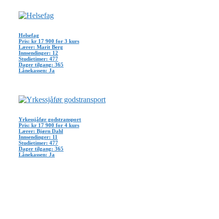
Helsefag
Pris: kr 17 900 for 3 kurs
Lærer: Marit Berg
Innsendinger: 12
Studietimer: 477
Dager tilgang: 365
Lånekassen: Ja
Yrkessjåfør godstransport
Pris: kr 17 900 for 4 kurs
Lærer: Bjørn Dahl
Innsendinger: 11
Studietimer: 477
Dager tilgang: 365
Lånekassen: Ja