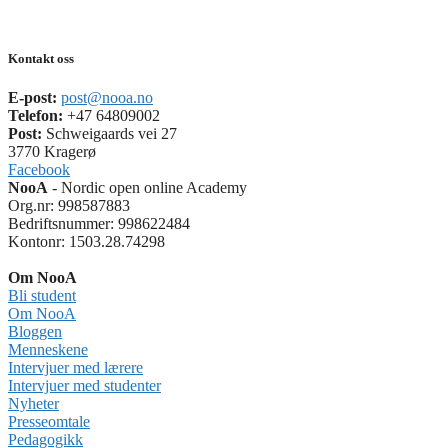
Kontakt oss
E-post:
post@nooa.no
Telefon:
+47 64809002
Post:
Schweigaards vei 27
3770 Kragerø
Facebook
NooA
- Nordic open online Academy
Org.nr: 998587883
Bedriftsnummer: 998622484
Kontonr: 1503.28.74298
Om NooA
Bli student
Om NooA
Bloggen
Menneskene
Intervjuer med lærere
Intervjuer med studenter
Nyheter
Presseomtale
Pedagogikk