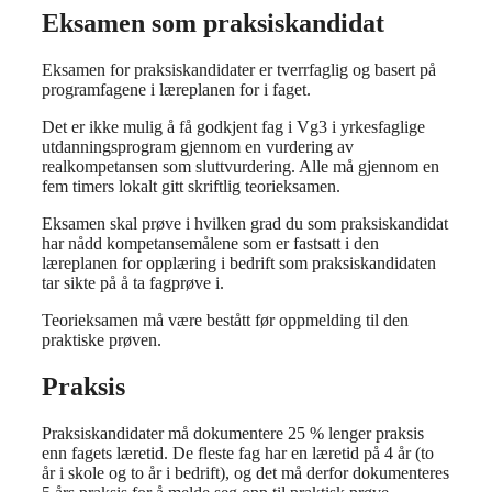
Eksamen som praksiskandidat
Eksamen for praksiskandidater er tverrfaglig og basert på
programfagene i læreplanen for i faget.
Det er ikke mulig å få godkjent fag i Vg3 i yrkesfaglige
utdanningsprogram gjennom en vurdering av
realkompetansen som sluttvurdering. Alle må gjennom en
fem timers lokalt gitt skriftlig teorieksamen.
Eksamen skal prøve i hvilken grad du som praksiskandidat
har nådd kompetansemålene som er fastsatt i den
læreplanen for opplæring i bedrift som praksiskandidaten
tar sikte på å ta fagprøve i.
Teorieksamen må være bestått før oppmelding til den
praktiske prøven.
Praksis
Praksiskandidater må dokumentere 25 % lenger praksis
enn fagets læretid. De fleste fag har en læretid på 4 år (to
år i skole og to år i bedrift), og det må derfor dokumenteres