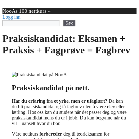
Skip
to
NooAs 100 nettkurs
content
Logg inn
Søk
Søk
Praksiskandidat: Eksamen +
Praksis + Fagprøve = Fagbrev
Praksiskandidat på nett.
Har du erfaring fra et yrke
,
men er ufaglært?
Da kan
du bli praksiskandidat og få fagbrev uten å være elev eller
lærling. Hos oss kan du studere når det passer deg og være
praksiskandidat mens du er i jobb. Du kan begynne når du
vil – uansett hvor du bor.
Våre nettkurs
forbereder
deg til teorieksamen for