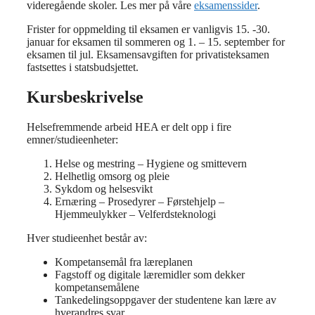
videregående skoler. Les mer på våre
eksamenssider
.
Frister for oppmelding til eksamen er vanligvis 15. -30.
januar for eksamen til sommeren og 1. – 15. september for
eksamen til jul. Eksamensavgiften for privatisteksamen
fastsettes i statsbudsjettet.
Kursbeskrivelse
Helsefremmende arbeid HEA er delt opp i fire
emner/studieenheter:
Helse og mestring – Hygiene og smittevern
Helhetlig omsorg og pleie
Sykdom og helsesvikt
Ernæring – Prosedyrer – Førstehjelp –
Hjemmeulykker – Velferdsteknologi
Hver studieenhet består av:
Kompetansemål fra læreplanen
Fagstoff og digitale læremidler som dekker
kompetansemålene
Tankedelingsoppgaver der studentene kan lære av
hverandres svar