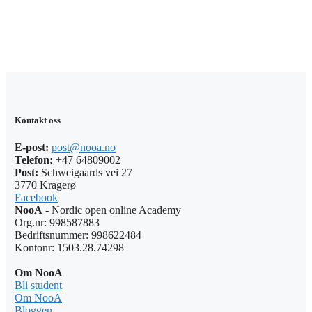
Kontakt oss
E-post:
post@nooa.no
Telefon:
+47 64809002
Post:
Schweigaards vei 27
3770 Kragerø
Facebook
NooA
- Nordic open online Academy
Org.nr: 998587883
Bedriftsnummer: 998622484
Kontonr: 1503.28.74298
Om NooA
Bli student
Om NooA
Bloggen