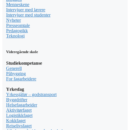
Menneskene
Intervjuer med lærere
Intervjuer med studenter
Nyheter
Presseomtale
Pedagogikk
Teknologi
Videregående skole
Studiekompetanse
Generell
Påbygging
For fagarbeidere
Yrkesfag
Yrkessjåfør – godstransport
Byggdrifter
Helsefagarbeider
Aktivitørfaget
Logistikkfaget
Kokkfaget
Reiselivsfaget