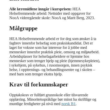
Alle læremidlene inngår i kursprisen:
HEA
Helsefremmende arbeid: Nettsider med oppgaver for
NooA videregående skole: NooA og Marit Berg, 2023.
Målgruppe
HEA Helsefremmende arbeid er for deg som ønsker å ta
fagbrev innenfor helsefag som praksiskandidat. Det er
laget for voksne som har interesse for å jobbe med
mennesker innenfor praktisk pleie, omsorg og miljøarbeid.
Arbeidsplasser for helsefagarbeidere er hjemme hos
mennesker som trenger hjelp og pleie (hjemmesykepleien),
i sykehjem, på sykehus, i rusomsorgen, innen psykisk
helse, i opptrenings- og behandlingssentre og i skolen –
med barn som trenger ekstra hjelp.
Krav til forkunnskaper
Opptakskrav er fullført grunnskole eller tilsvarende
opplæring. Minoritetsspråklige bør minst ha skriftlige og
muntlige ferdigheter på nivå med
norsk B1
.