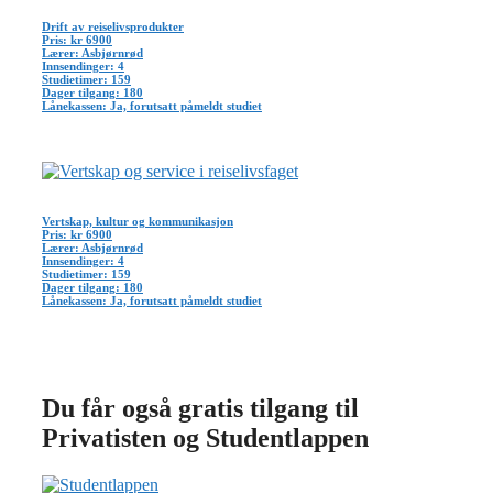
Drift av reiselivsprodukter
Pris: kr 6900
Lærer: Asbjørnrød
Innsendinger: 4
Studietimer: 159
Dager tilgang: 180
Lånekassen: Ja, forutsatt påmeldt studiet
Vertskap, kultur og kommunikasjon
Pris: kr 6900
Lærer: Asbjørnrød
Innsendinger: 4
Studietimer: 159
Dager tilgang: 180
Lånekassen: Ja, forutsatt påmeldt studiet
Du får også gratis tilgang til
Privatisten og Studentlappen