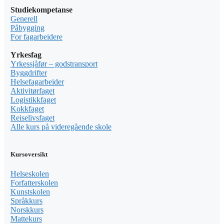
Studiekompetanse
Generell
Påbygging
For fagarbeidere
Yrkesfag
Yrkessjåfør – godstransport
Byggdrifter
Helsefagarbeider
Aktivitørfaget
Logistikkfaget
Kokkfaget
Reiselivsfaget
Alle kurs på videregående skole
Kursoversikt
Helseskolen
Forfatterskolen
Kunstskolen
Språkkurs
Norskkurs
Mattekurs