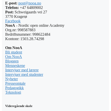
E-post:
post@nooa.no
Telefon:
+47 64809002
Post:
Schweigaards vei 27
3770 Kragerø
Facebook
NooA
- Nordic open online Academy
Org.nr: 998587883
Bedriftsnummer: 998622484
Kontonr: 1503.28.74298
Om NooA
Bli student
Om NooA
Bloggen
Menneskene
Intervjuer med lærere
Intervjuer med studenter
Nyheter
Presseomtale
Pedagogikk
Teknologi
Videregående skole