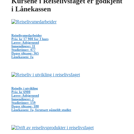
Kursene i Reiselivsfaget er godkjent
i Lånekassen
Reiselivsmedarbeider
Pris: kr 17 900 for 3 kurs
Lærer: Asbjørnrød
Innsendinger: 11
Studietimer: 477
Dager tilgang: 365
Lånekassen: Ja
Reiseliv i utvikling
Pris: kr 6900
Lærer: Asbjørnrød
Innsendinger: 2
Studietimer: 159
Dager tilgang: 180
Lånekassen: Ja, forutsatt påmeldt studiet