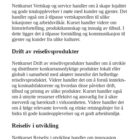
Nettkurset Vertskap og service handler om å skape lojalitet
og gode totalopplevelser i møte med kunder og gjester. Det
handler også om å tilpasse vertskapsrollen til ulike
lokasjoner og arbeidsvilkår. Kurset handler videre om
historiefortelling, produktkunnskap og innsalg av tilbud. I
dette ligger det å tilpasse formidling og kommunikasjon til
gjester og kunder fra ulike kulturer.
Drift av reiselivsprodukter
Nettkurset Drift av reiselivsprodukter handler om å utvikle
og distribuere konkurransedyktige produkter lokalt eller
globalt i samarbeid med aktører innenfor det helhetlige
reiselivsproduktet. Videre handler det om å forstå inntekts-
og kostnadsfaktorene og hvordan disse påvirker drift,
tilbud og prising av ulike produkter. Kurset handler også
om å utnytte ressurser effektivt og ansvarlig for å sikre
merverdi og bærekraft i virksomheten. Videre handler det
om å følge relevante lovverk og etiske retningslinjer for å
bidra til gode kundeopplevelser og et godt arbeidsmiljø.
Reiseliv i utvikling
Nettkurset Reiseliv i utvikling handler om innovasjon