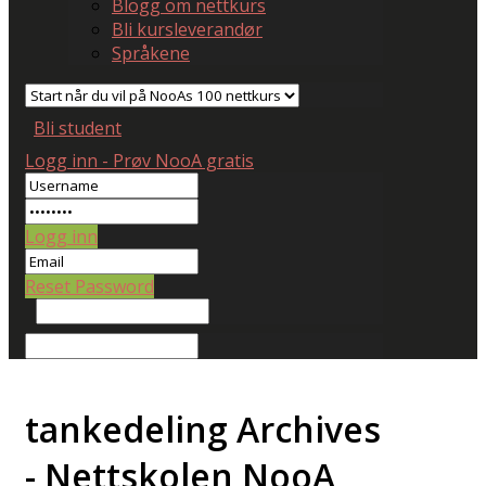
Blogg om nettkurs
Bli kursleverandør
Språkene
Bli student
Logg inn - Prøv NooA gratis
Logg inn
Reset Password
tankedeling Archives
- Nettskolen NooA