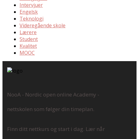
Intervjuer
Engelsk
Teknologi
Videregående skole
Lærere
Student
Kvalitet
MOOC
NooA - Nordic open online Academy -
nettskolen som følger din timeplan.
Finn ditt nettkurs og start i dag. Lær når