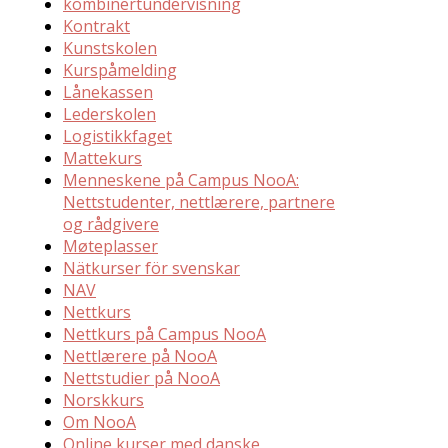
kombinertundervisning
Kontrakt
Kunstskolen
Kurspåmelding
Lånekassen
Lederskolen
Logistikkfaget
Mattekurs
Menneskene på Campus NooA:
Nettstudenter, nettlærere, partnere
og rådgivere
Møteplasser
Nätkurser för svenskar
NAV
Nettkurs
Nettkurs på Campus NooA
Nettlærere på NooA
Nettstudier på NooA
Norskkurs
Om NooA
Online kurser med danske