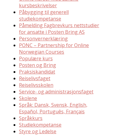
kursbeskrivelser
Påbygging til generell
studiekompetanse
Påmelding Fagbrevkurs nettstudier
for ansatte i Posten Bring AS
Personvernerklæring
PONC – Partnership for Online
Norwegian Courses
Populære kurs
Posten og Bring
Praksiskandidat
Reiselivsfaget
Reiselivsskolen
Service- og administrasjonsfaget
Skolene
Språk: Dansk, Svensk, English,
Español, Português, Français
Språkkurs
Studiekompetanse
Styre og Ledelse