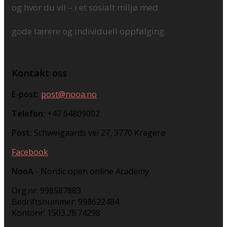
og hvor du vil – i et sosialt miljø med
gode lærere og individuell oppfølging.
Kontakt oss
E-post:
post@nooa.no
Telefon:
+47 64809002
Post:
Schweigaards vei 27, 3770 Kragerø
Facebook
NooA
- Nordic open online Academy
Org.nr: 998587883
Bedriftsnummer: 998622484
Kontonr: 1503.28.74298