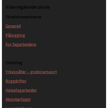
Videregående skole
Studiekompetanse
Generell
Påbygging
For fagarbeidere
Yrkesfag
Yrkessjåfør – godstransport
Byggdrifter
Helsefagarbeider
Aktivitørfaget