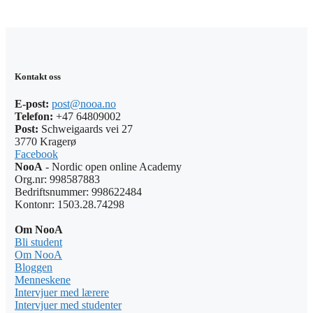
Kontakt oss
E-post:
post@nooa.no
Telefon:
+47 64809002
Post:
Schweigaards vei 27
3770 Kragerø
Facebook
NooA
- Nordic open online Academy
Org.nr: 998587883
Bedriftsnummer: 998622484
Kontonr: 1503.28.74298
Om NooA
Bli student
Om NooA
Bloggen
Menneskene
Intervjuer med lærere
Intervjuer med studenter