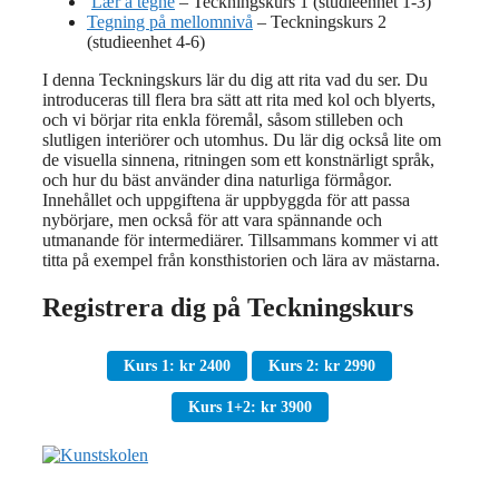
Lær å tegne
– Teckningskurs 1 (studieenhet 1-3)
Tegning på mellomnivå
– Teckningskurs 2
(studieenhet 4-6)
I denna Teckningskurs lär du dig att rita vad du ser. Du
introduceras till flera bra sätt att rita med kol och blyerts,
och vi börjar rita enkla föremål, såsom stilleben och
slutligen interiörer och utomhus. Du lär dig också lite om
de visuella sinnena, ritningen som ett konstnärligt språk,
och hur du bäst använder dina naturliga förmågor.
Innehållet och uppgiftena är uppbyggda för att passa
nybörjare, men också för att vara spännande och
utmanande för intermediärer. Tillsammans kommer vi att
titta på exempel från konsthistorien och lära av mästarna.
Registrera dig på Teckningskurs
Kurs 1: kr 2400
Kurs 2: kr 2990
Kurs 1+2: kr 3900