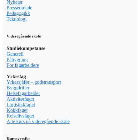
Nyheter
Presseomtale
Pedagogikk
Teknologi
Videregående skole
Studiekompetanse
Generell
Påbygging
For fagarbeidere
Yrkesfag
Yrkessjåfør – godstransport
Byggdrifter
Helsefagarbeider
Aktivitørfaget
Logistikkfaget
Kokkfaget
Reiselivsfaget
Alle kurs på videregående skole
Kursoversikt