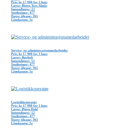
Pris: kr 17 900 for 2 kurs
Lærer: Bjørn-Tore Almås
Innsendinger: 12
Studietimer: 477
Dager tilgang: 365
Lånekassen: Ja
Service- og administrasjonsmedarbeider
Pris: kr 17 900 for 3 kurs
Lærer: Rørholt
Innsendinger: 12
Studietimer: 477
Dager tilgang: 365
Lånekassen: Ja
Logistikkoperatør
Pris: kr 17 900 for 3 kurs
Lærer: Bjørn Dahl
Innsendinger: 12
Studietimer: 477
Dager tilgang: 365
Lånekassen: Ja