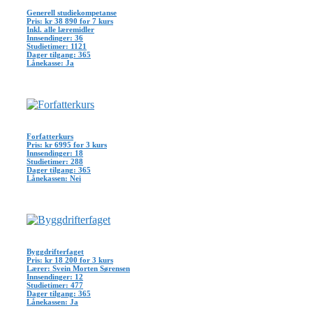
Generell studiekompetanse
Pris: kr 38 890 for 7 kurs
Inkl. alle læremidler
Innsendinger: 36
Studietimer: 1121
Dager tilgang: 365
Lånekasse: Ja
Forfatterkurs
Pris: kr 6995 for 3 kurs
Innsendinger: 18
Studietimer: 288
Dager tilgang: 365
Lånekassen: Nei
Byggdrifterfaget
Pris: kr 18 200 for 3 kurs
Lærer: Svein Morten Sørensen
Innsendinger: 12
Studietimer: 477
Dager tilgang: 365
Lånekassen: Ja