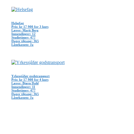
Helsefag
Pris: kr 17 900 for 3 kurs
Lærer: Marit Berg
Innsendinger: 12
Studietimer: 477
Dager tilgang: 365
Lånekassen: Ja
Yrkessjåfør godstransport
Pris: kr 17 900 for 4 kurs
Lærer: Bjørn Dahl
Innsendinger: 11
Studietimer: 477
Dager tilgang: 365
Lånekassen: Ja