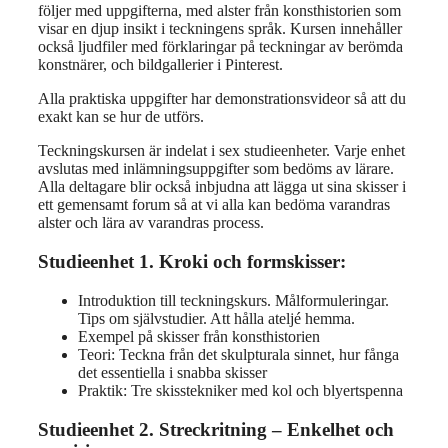
följer med uppgifterna, med alster från konsthistorien som
visar en djup insikt i teckningens språk. Kursen innehåller
också ljudfiler med förklaringar på teckningar av berömda
konstnärer, och bildgallerier i Pinterest.
Alla praktiska uppgifter har demonstrationsvideor så att du
exakt kan se hur de utförs.
Teckningskursen är indelat i sex studieenheter. Varje enhet
avslutas med inlämningsuppgifter som bedöms av lärare.
Alla deltagare blir också inbjudna att lägga ut sina skisser i
ett gemensamt forum så at vi alla kan bedöma varandras
alster och lära av varandras process.
Studieenhet 1. Kroki och formskisser:
Introduktion till teckningskurs. Målformuleringar.
Tips om självstudier. Att hålla ateljé hemma.
Exempel på skisser från konsthistorien
Teori: Teckna från det skulpturala sinnet, hur fånga
det essentiella i snabba skisser
Praktik: Tre skisstekniker med kol och blyertspenna
Studieenhet 2. Streckritning – Enkelhet och