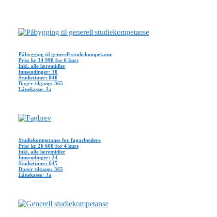
Påbygging til generell studiekompetanse
Pris: kr 34 990 for 6 kurs
Inkl. alle læremidler
Innsendinger: 30
Studietimer: 840
Dager tilgang: 365
Lånekasse: Ja
Studiekompetanse for fagarbeidere
Pris: kr 26 600 for 4 kurs
Inkl. alle læremidler
Innsendinger: 24
Studietimer: 645
Dager tilgang: 365
Lånekasse: Ja