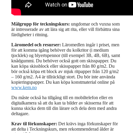
Målgrupp för teckningskurs:
ungdomar och vuxna som
är intresserade av att lära sig att rita, eller vill förbättra sina
färdigheter i ritning.
Läromedel och resurser:
Läromedlen ingår i priset, men
för att komma igång behöver du kolkritor (i medium
tjocklek) og blyertspennor (till exempel 3B, 4B, 6B), samt
knådgummi. Du behöver också gott om skisspapper. Du
kan köpa skissblock eller skisspapper från 80 g/m2. Du
bör också köpa ett block av mjuk ritpapper från 120 g/m2
– 160 g/m2. A4 är tillräckligt stort. Du bör inte använda
kopieringspapper. Du kan köpa konstmaterial online på
www.kem.no
Du måste också ha tillgång till en mobiltelefon eller en
digitalkamera så att du kan ta bilder av skisserna för att
kunna skicka dem till din lärare och dela dem med andra
deltagare.
Krav til förkunskaper:
Det krävs inga förkunskaper för
att delta i Teckningskurs, men rekommenderad ålder är