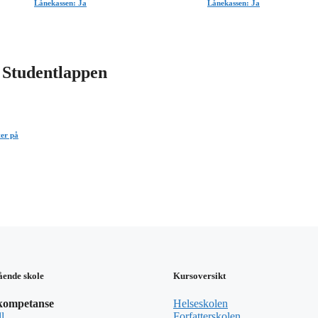
Lånekassen: Ja
Lånekassen: Ja
og Studentlappen
ter på
ående skole
Kursoversikt
kompetanse
Helseskolen
l
Forfatterskolen