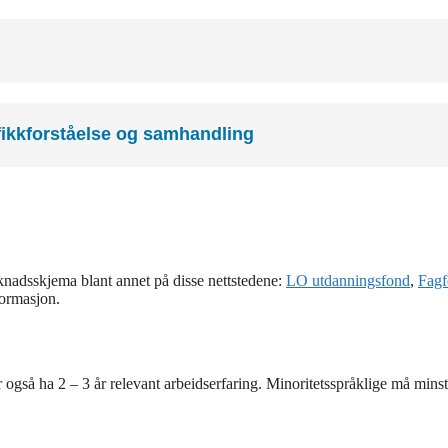
ikkforståelse og samhandling
knadsskjema blant annet på disse nettstedene:
LO utdanningsfond
,
Fagf
formasjon.
 også ha 2 – 3 år relevant arbeidserfaring. Minoritetsspråklige må mins