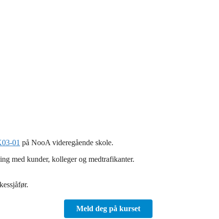
K03-01
på NooA videregående skole.
ng med kunder, kolleger og medtrafikanter.
essjåfør.
Meld deg på kurset