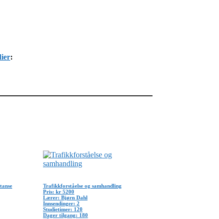
dier
:
tanse
Trafikkforståelse og samhandling
Pris: kr 5200
Lærer: Bjørn Dahl
Innsendinger: 2
Studietimer: 120
Dager tilgang: 180