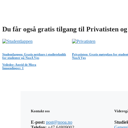
Du får også gratis tilgang til Privatisten 
Studentlappen: Gratis nettkurs i studieteknikk
Privatisten: Gratis møteplass for studen
for studenter på NooA Vgs
NooA Vgs
Veileder: Astrid de Mora
Innsendinger: 1
Kontakt oss
Videreg
E-post:
post@nooa.no
Studie
Telefon:
+47 64809002
Generel