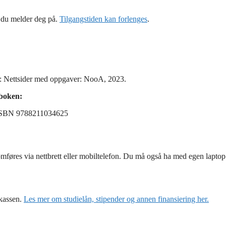
en du melder deg på.
Tilgangstiden kan forlenges
.
e: Nettsider med oppgaver: NooA, 2023.
eboken:
. ISBN 9788211034625
mføres via nettbrett eller mobiltelefon. Du må også ha med egen laptop
ekassen.
Les mer om studielån, stipender og annen finansiering her.