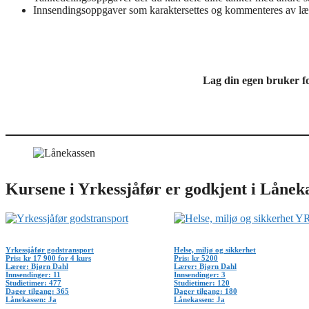
Innsendingsoppgaver som karaktersettes og kommenteres av læ
Lag din egen bruker f
Kursene i Yrkessjåfør er godkjent i Lånek
Yrkessjåfør godstransport
Helse, miljø og sikkerhet
Pris: kr 17 900 for 4 kurs
Pris: kr 5200
Lærer: Bjørn Dahl
Lærer: Bjørn Dahl
Innsendinger: 11
Innsendinger: 3
Studietimer: 477
Studietimer: 120
Dager tilgang: 365
Dager tilgang: 180
Lånekassen: Ja
Lånekassen: Ja