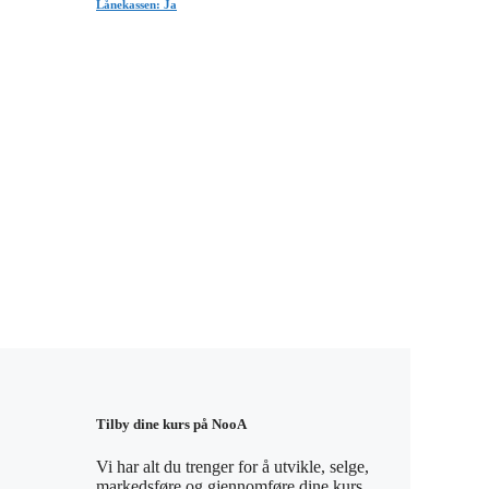
Lånekassen: Ja
Tilby dine kurs på NooA
Vi har alt du trenger for å utvikle, selge,
markedsføre og gjennomføre dine kurs