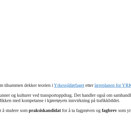
om tilsammen dekker teorien i
Yrkessjåførfaget
etter
læreplanen for YR
ner og kulturer ved transportoppdrag. Det handler også om samhandli
afikken med kompetanse i kjøretøyets innvirkning på trafikkbildet.
er å studere som
praksiskandidat
for å ta fagprøven og
fagbrev
som yrk