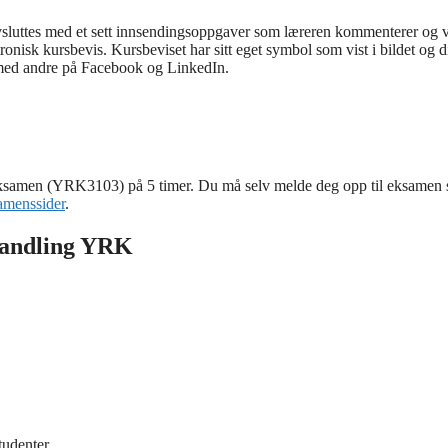
sluttes med et sett innsendingsoppgaver som læreren kommenterer og vur
ektronisk kursbevis. Kursbeviset har sitt eget symbol som vist i bildet og
med andre på Facebook og LinkedIn.
tisteksamen (YRK3103) på 5 timer. Du må selv melde deg opp til eksamen 
amenssider
.
mhandling YRK
tudenter