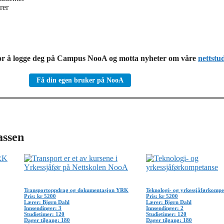
rer
or å logge deg på Campus NooA og motta nyheter om våre
nettstu
Få din egen bruker på NooA
assen
Transportoppdrag og dokumentasjon YRK
Teknologi- og yrkessjåførkompe
Pris: kr 5200
Pris: kr 5200
Lærer: Bjørn Dahl
Lærer: Bjørn Dahl
Innsendinger: 3
Innsendinger: 2
Studietimer: 120
Studietimer: 120
Dager tilgang: 180
Dager tilgang: 180