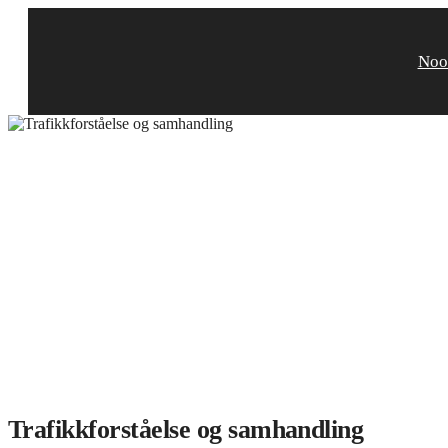
Skip
to
content
Noo
Trafikkforståelse og samhandling