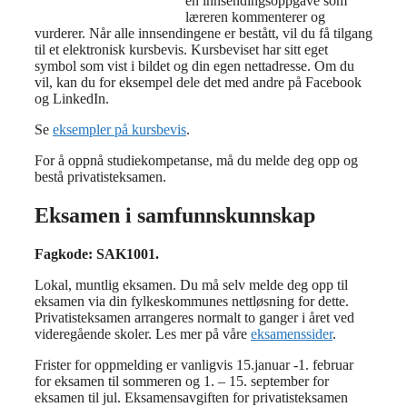
en innsendingsoppgave som
læreren kommenterer og
vurderer. Når alle innsendingene er bestått, vil du få tilgang
til et elektronisk kursbevis. Kursbeviset har sitt eget
symbol som vist i bildet og din egen nettadresse. Om du
vil, kan du for eksempel dele det med andre på Facebook
og LinkedIn.
Se
eksempler på kursbevis
.
For å oppnå studiekompetanse, må du melde deg opp og
bestå privatisteksamen.
Eksamen i samfunnskunnskap
Fagkode: SAK1001.
Lokal, muntlig eksamen. Du må selv melde deg opp til
eksamen via din fylkeskommunes nettløsning for dette.
Privatisteksamen arrangeres normalt to ganger i året ved
videregående skoler. Les mer på våre
eksamenssider
.
Frister for oppmelding er vanligvis 15.januar -1. februar
for eksamen til sommeren og 1. – 15. september for
eksamen til jul. Eksamensavgiften for privatisteksamen