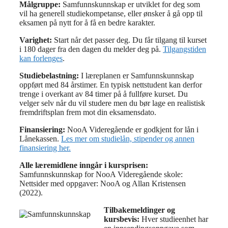
Målgruppe:
Samfunnskunnskap er utviklet for deg som
vil ha generell studiekompetanse, eller ønsker å gå opp til
eksamen på nytt for å få en bedre karakter.
Varighet:
Start når det passer deg. Du får tilgang til kurset
i 180 dager fra den dagen du melder deg på.
Tilgangstiden
kan forlenges
.
Studiebelastning:
I læreplanen er Samfunnskunnskap
oppført med 84 årstimer. En typisk nettstudent kan derfor
trenge i overkant av 84 timer på å fullføre kurset. Du
velger selv når du vil studere men du bør lage en realistisk
fremdriftsplan frem mot din eksamensdato.
Finansiering:
NooA Videregående er godkjent for lån i
Lånekassen.
Les mer om studielån, stipender og annen
finansiering her.
Alle læremidlene inngår i kursprisen:
Samfunnskunnskap for NooA Videregående skole:
Nettsider med oppgaver: NooA og Allan Kristensen
(2022).
Tilbakemeldinger og
kursbevis:
Hver studieenhet har