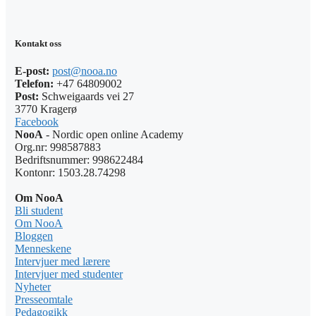
Kontakt oss
E-post:
post@nooa.no
Telefon:
+47 64809002
Post:
Schweigaards vei 27
3770 Kragerø
Facebook
NooA
- Nordic open online Academy
Org.nr: 998587883
Bedriftsnummer: 998622484
Kontonr: 1503.28.74298
Om NooA
Bli student
Om NooA
Bloggen
Menneskene
Intervjuer med lærere
Intervjuer med studenter
Nyheter
Presseomtale
Pedagogikk