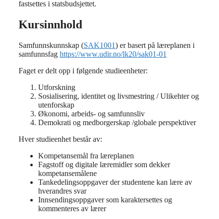
fastsettes i statsbudsjettet.
Kursinnhold
Samfunnskunnskap (
SAK1001
) er basert på læreplanen i
samfunnsfag
https://www.udir.no/lk20/sak01-01
Faget er delt opp i følgende studieenheter:
Utforskning
Sosialisering, identitet og livsmestring / Ulikehter og
utenforskap
Økonomi, arbeids- og samfunnsliv
Demokrati og medborgerskap /globale perspektiver
Hver studieenhet består av:
Kompetansemål fra læreplanen
Fagstoff og digitale læremidler som dekker
kompetansemålene
Tankedelingsoppgaver der studentene kan lære av
hverandres svar
Innsendingsoppgaver som karaktersettes og
kommenteres av lærer