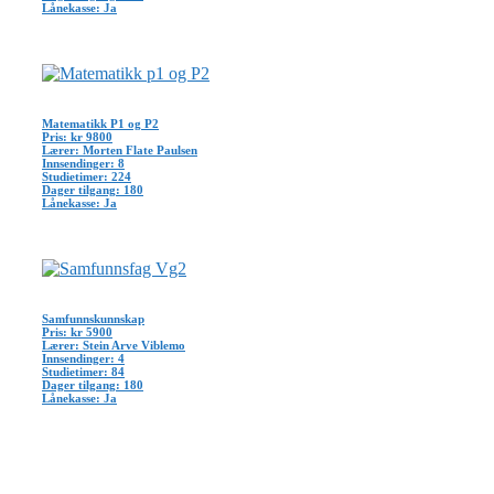
Lånekasse: Ja
Matematikk P1 og P2
Pris: kr 9800
Lærer: Morten Flate Paulsen
Innsendinger: 8
Studietimer: 224
Dager tilgang: 180
Lånekasse: Ja
Samfunnskunnskap
Pris: kr 5900
Lærer: Stein Arve Viblemo
Innsendinger: 4
Studietimer: 84
Dager tilgang: 180
Lånekasse: Ja