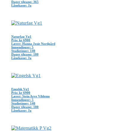
Dager tilgang: 365
Lånekasse: Ja
Naturfag Vg1
Pris: kr 6900
Lærer: Hanna Josie Nordgård
Innsendinger: 5
Studietimer: 140
Dager tilgang: 180
Lånekasse: Ja
Engelsk Vg1
Pris: kr 6900
Lærer: Stein Arve Viblemo
Innsendinger: 5
Studietimer: 140
Dager tilgang: 180
Lånekasse: Ja