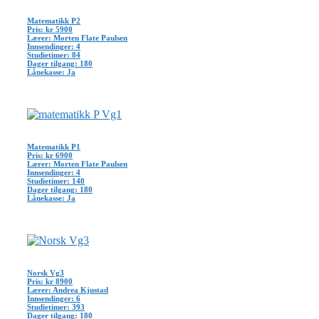
Matematikk P2
Pris: kr 5900
Lærer: Morten Flate Paulsen
Innsendinger: 4
Studietimer: 84
Dager tilgang: 180
Lånekasse: Ja
Matematikk P1
Pris: kr 6900
Lærer: Morten Flate Paulsen
Innsendinger: 4
Studietimer: 140
Dager tilgang: 180
Lånekasse: Ja
Norsk Vg3
Pris: kr 8900
Lærer: Andrea Kjustad
Innsendinger: 6
Studietimer: 393
Dager tilgang: 180