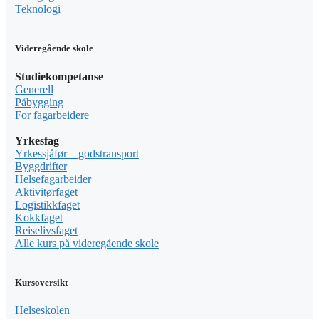
Teknologi
Videregående skole
Studiekompetanse
Generell
Påbygging
For fagarbeidere
Yrkesfag
Yrkessjåfør – godstransport
Byggdrifter
Helsefagarbeider
Aktivitørfaget
Logistikkfaget
Kokkfaget
Reiselivsfaget
Alle kurs på videregående skole
Kursoversikt
Helseskolen