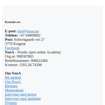
Kontakt oss
E-post:
post@nooa.no
Telefon:
+47 64809002
Post:
Schweigaards vei 27
3770 Kragerø
Facebook
NooA
- Nordic open online Academy
Org.nr: 998587883
Bedriftsnummer: 998622484
Kontonr: 1503.28.74298
Om NooA
Bli student
Om NooA
Bloggen
Menneskene
Intervjuer med lærere
Intervjuer med studenter
Nyheter