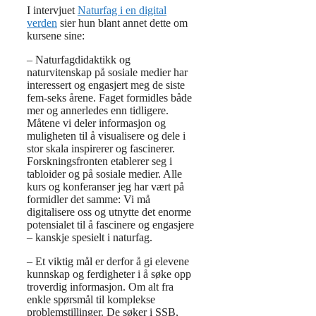
I intervjuet
Naturfag i en digital
verden
sier hun blant annet dette om
kursene sine:
– Naturfagdidaktikk og
naturvitenskap på sosiale medier har
interessert og engasjert meg de siste
fem-seks årene. Faget formidles både
mer og annerledes enn tidligere.
Måtene vi deler informasjon og
muligheten til å visualisere og dele i
stor skala inspirerer og fascinerer.
Forskningsfronten etablerer seg i
tabloider og på sosiale medier. Alle
kurs og konferanser jeg har vært på
formidler det samme: Vi må
digitalisere oss og utnytte det enorme
potensialet til å fascinere og engasjere
– kanskje spesielt i naturfag.
– Et viktig mål er derfor å gi elevene
kunnskap og ferdigheter i å søke opp
troverdig informasjon. Om alt fra
enkle spørsmål til komplekse
problemstillinger. De søker i SSB,