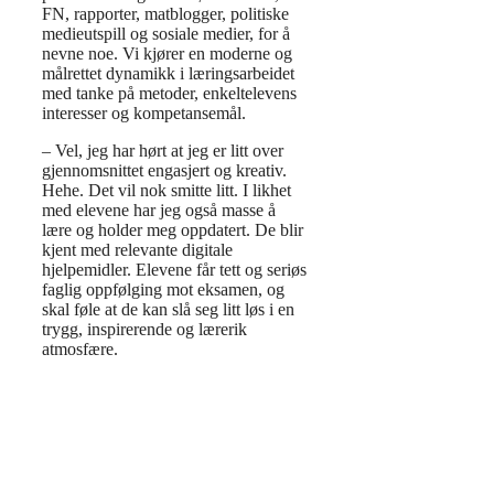
FN, rapporter, matblogger, politiske
medieutspill og sosiale medier, for å
nevne noe. Vi kjører en moderne og
målrettet dynamikk i læringsarbeidet
med tanke på metoder, enkeltelevens
interesser og kompetansemål.
– Vel, jeg har hørt at jeg er litt over
gjennomsnittet engasjert og kreativ.
Hehe. Det vil nok smitte litt. I likhet
med elevene har jeg også masse å
lære og holder meg oppdatert. De blir
kjent med relevante digitale
hjelpemidler. Elevene får tett og seriøs
faglig oppfølging mot eksamen, og
skal føle at de kan slå seg litt løs i en
trygg, inspirerende og lærerik
atmosfære.