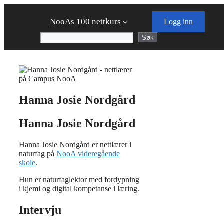
Skip
to
NooAs 100 nettkurs
Logg inn
content
Søk
Søk
Hanna Josie Nordgård
Hanna Josie Nordgård
Hanna Josie Nordgård er nettlærer i
naturfag på
NooA videregående
skole
.
Hun er naturfaglektor med fordypning
i kjemi og digital kompetanse i læring.
Intervju