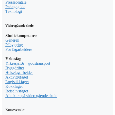
Presseomtale
Pedagogikk
Teknologi
Videregående skole
Studiekompetanse
Generell
Påbygging
For fagarbeidere
Yrkesfag
Yrkessjåfør – godstransport
Byggdrifter
Helsefagarbeider
Aktivitørfaget
Logistikkfaget
Kokkfaget
Reiselivsfaget
Alle kurs på videregående skole
Kursoversikt